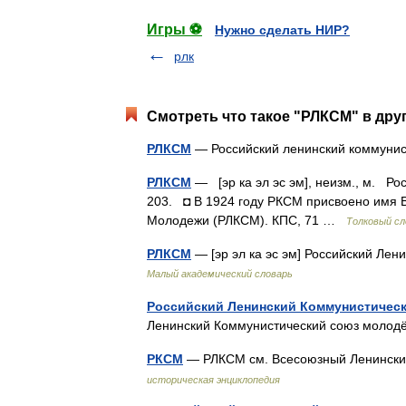
Игры ⚽
Нужно сделать НИР?
рлк
Смотреть что такое "РЛКСМ" в дру
РЛКСМ
— Российский ленинский коммуни
РЛКСМ
— [эр ка эл эс эм], неизм., м. Р
203. ◘ В 1924 году РКСМ присвоено имя 
Молодежи (РЛКСМ). КПС, 71 …
Толковый сл
РЛКСМ
— [эр эл ка эс эм] Российский Ле
Малый академический словарь
Российский Ленинский Коммунистичес
Ленинский Коммунистический союз мол
РКСМ
— РЛКСМ см. Всесоюзный Ленинск
историческая энциклопедия