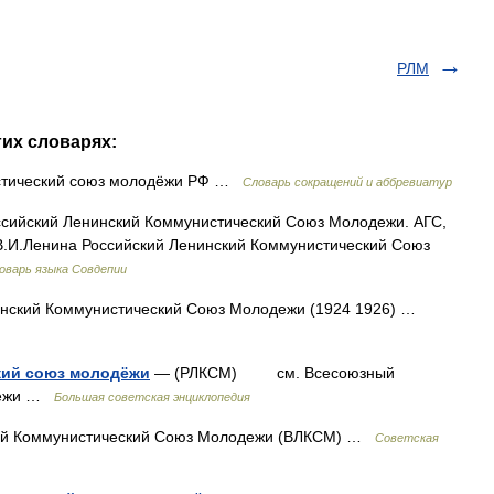
РЛМ
гих словарях:
стический союз молодёжи РФ …
Словарь сокращений и аббревиатур
оссийский Ленинский Коммунистический Союз Молодежи. АГС,
В.И.Ленина Российский Ленинский Коммунистический Союз
оварь языка Совдепии
нинский Коммунистический Союз Молодежи (1924 1926) …
кий союз молодёжи
— (РЛКСМ) см. Всесоюзный
одёжи …
Большая советская энциклопедия
ий Коммунистический Союз Молодежи (ВЛКСМ) …
Советская