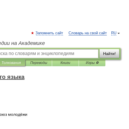
Запомнить сайт
Словарь на свой сайт
RU
едии на Академике
Найти!
Толкования
Переводы
Книги
Игры ⚽
го языка
оюз
молодёжи