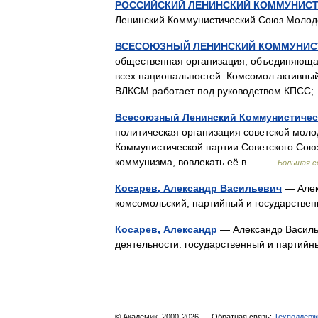
РОССИЙСКИЙ ЛЕНИНСКИЙ КОММУНИС
Ленинский Коммунистический Союз Мол
ВСЕСОЮЗНЫЙ ЛЕНИНСКИЙ КОММУНИС
общественная организация, объединяющая
всех национальностей. Комсомол активны
ВЛКСМ работает под руководством КПС
Всесоюзный Ленинский Коммунистичес
политическая организация советской м
Коммунистической партии Советского Сою
коммунизма, вовлекать её в… …
Большая с
Косарев, Александр Васильевич
— Алек
комсомольский, партийный и государств
Косарев, Александр
— Александр Василье
деятельности: государственный и парти
© Академик, 2000-2026
Обратная связь:
Техподдерж