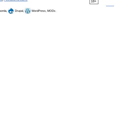
18+
omla,
Drupal,
WordPress, MODx.