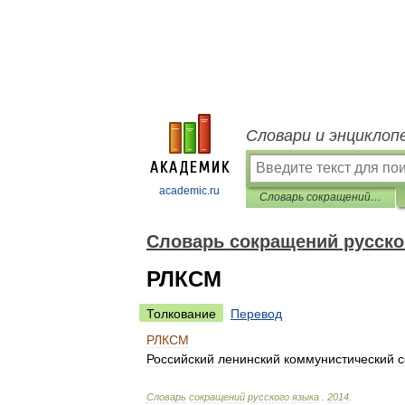
Словари и энциклоп
academic.ru
Словарь сокращений русского языка
Словарь сокращений русско
РЛКСМ
Толкование
Перевод
РЛКСМ
Российский
ленинский
коммунистический
с
Словарь
сокращений
русского
языка
.
2014
.