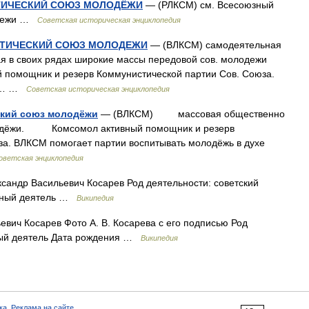
ТИЧЕСКИЙ СОЮЗ МОЛОДЁЖИ
— (РЛКСМ) см. Всесоюзный
одежи …
Советская историческая энциклопедия
ТИЧЕСКИЙ СОЮЗ МОЛОДЕЖИ
— (ВЛКСМ) самодеятельная
 в своих рядах широкие массы передовой сов. молодежи
й помощник и резерв Коммунистической партии Сов. Союза.
С;… …
Советская историческая энциклопедия
кий союз молодёжи
— (ВЛКСМ) массовая общественно
олодёжи. Комсомол активный помощник и резерв
за. ВЛКСМ помогает партии воспитывать молодёжь в духе
оветская энциклопедия
сандр Васильевич Косарев Род деятельности: советский
енный деятель …
Википедия
вич Косарев Фото А. В. Косарева с его подписью Род
йный деятель Дата рождения …
Википедия
ка
,
Реклама на сайте