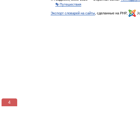
👣 Путешествия
Экспорт словарей на сайты
, сделанные на PHP,
Jo
3